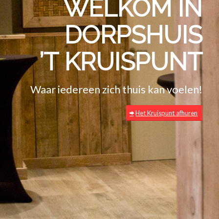
WELKOM IN
DORPSHUIS
’T KRUISPUNT
Waar iedereen zich thuis kan voelen!
Het Kruispunt afhuren